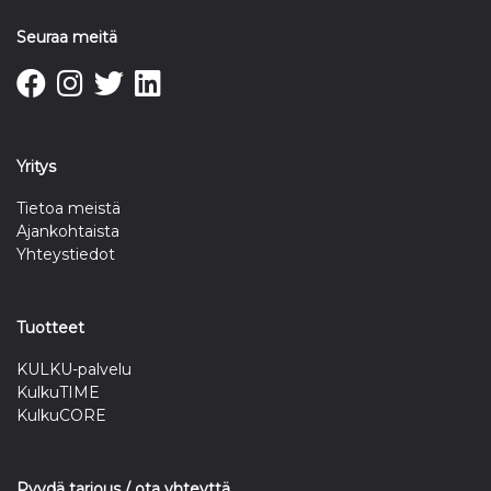
Seuraa meitä
Yritys
Tietoa meistä
Ajankohtaista
Yhteystiedot
Tuotteet
KULKU-palvelu
KulkuTIME
KulkuCORE
Pyydä tarjous / ota yhteyttä