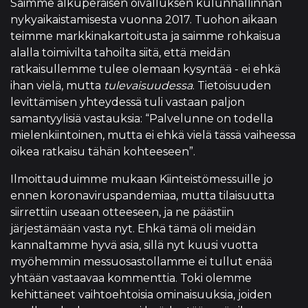
Saimme alkuperäisen oivalluksen kulunhallinnan
nykyaikaistamisesta vuonna 2017. Tuohon aikaan
teimme markkinakartoitusta ja saimme rohkaisua
alalla toimivilta tahoilta siitä, että meidän
ratkaisullemme tulee olemaan kysyntää - ei ehkä
ihan vielä, mutta
tulevaisuudessa
. Tietoisuuden
levittämisen yhteydessä tuli vastaan paljon
samantyylisiä vastauksia: “Palvelunne on todella
mielenkiintoinen, mutta ei ehkä vielä tässä vaiheessa
oikea ratkaisu tähän kohteeseen”.
Ilmoittauduimme mukaan Kiinteistömessuille jo
ennen koronaviruspandemiaa, mutta tilaisuutta
siirrettiin useaan otteeseen, ja ne päästiin
järjestämään vasta nyt. Ehkä tämä oli meidän
kannaltamme hyvä asia, sillä nyt kuusi vuotta
myöhemmin messuosastollamme ei tullut enää
yhtään vastaavaa kommenttia. Toki olemme
kehittäneet vaihtoehtoisia ominaisuuksia, joiden