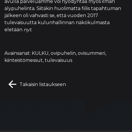
avulla palveluamme voi hyödyntää myös ilman
älypuhelinta. Siitäkin huolimatta fiilis tapahtuman
jälkeen oli vahvasti se, että vuoden 2017
tulevaisuutta kulunhallinnan näkökulmasta
eletään
nyt
.
Avainsanat: KULKU, ovipuhelin, ovisummeri,
kiinteistömessut, tulevaisuus
arrow_back
Takaisin listaukseen