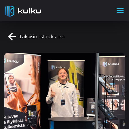
menu
arrow_back
Takaisin listaukseen